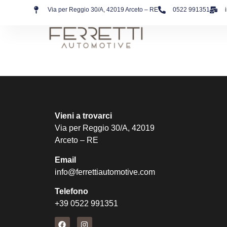
Via per Reggio 30/A, 42019 Arceto – RE
0522 991351
Vieni a trovarci
Via per Reggio 30/A, 42019
Arceto – RE
Email
info@ferrettiautomotive.com
Telefono
+39 0522 991351